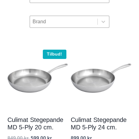
Brand Facet
Select content
Select content
Tilbud!
Culimat Stegepande
Culimat Stegepande
MD 5-Ply 20 cm.
MD 5-Ply 24 cm.
Den
Den
849,00
kr.
599,00
kr.
899,00
kr.