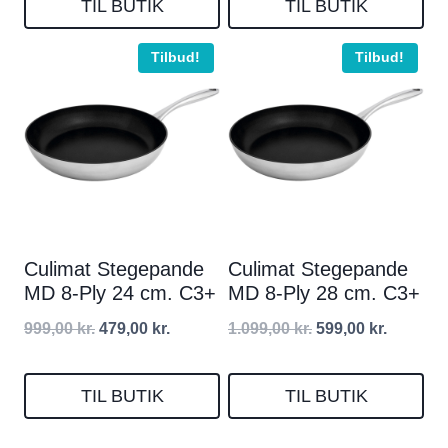
pris
pris
pris
pris
TIL BUTIK
TIL BUTIK
var:
er:
var:
er:
Tilbud!
Tilbud!
1.249,00 kr..
649,00 kr..
1.159,00 kr..
799,00 kr
Culimat Stegepande
Culimat Stegepande
MD 8-Ply 24 cm. C3+
MD 8-Ply 28 cm. C3+
Den
Den
Den
Den
999,00
kr.
479,00
kr.
1.099,00
kr.
599,00
kr.
oprindelige
aktuelle
oprindelige
aktuelle
pris
pris
pris
pris
TIL BUTIK
TIL BUTIK
var:
er:
var:
er: