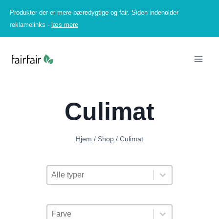
Fortsæt
Produkter der er mere bæredygtige og fair. Siden indeholder
til
reklamelinks -
læs mere
indhold
Culimat
Hjem
/
Shop
/
Culimat
Underkategorier
Select content
Select content
Farve Facet
Select content
Select content