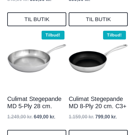
oprindelige
aktuelle
pris
pris
TIL BUTIK
TIL BUTIK
var:
er:
Tilbud!
Tilbud!
849,00 kr..
599,00 kr..
Culimat Stegepande
Culimat Stegepande
MD 5-Ply 28 cm.
MD 8-Ply 20 cm. C3+
Den
Den
Den
Den
1.249,00
kr.
649,00
kr.
1.159,00
kr.
799,00
kr.
oprindelige
aktuelle
oprindelige
aktuelle