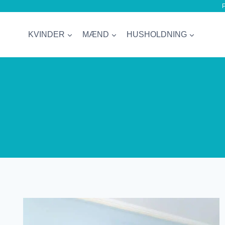
P
Fortsæt
til
KVINDER
MÆND
HUSHOLDNING
indhold