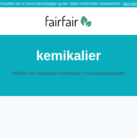
rodukter der er mere bæredygtige og fair. Siden indeholder reklamelinks -
læs mer
kemikalier
Artikler om skadelige kemikalier i hverdagsprodukter