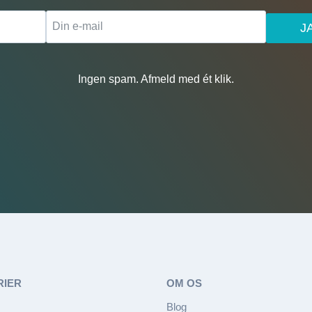
J
Ingen spam. Afmeld med ét klik.
RIER
OM OS
Blog