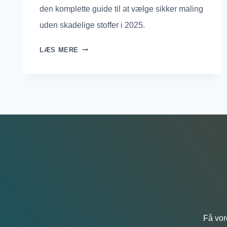
den komplette guide til at vælge sikker maling
uden skadelige stoffer i 2025.
MALING
LÆS MERE
UDEN
PFAS
OG
SKADELIGE
KEMIKALIER
Få vor