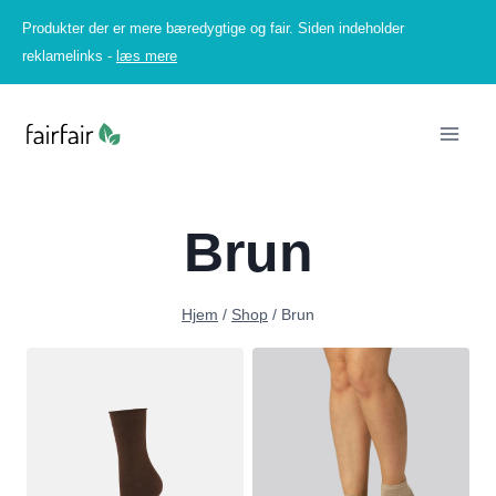
Fortsæt
Produkter der er mere bæredygtige og fair. Siden indeholder
til
reklamelinks -
læs mere
indhold
Brun
Hjem
/
Shop
/
Brun