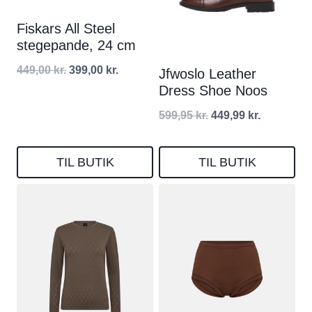
Fiskars All Steel
stegepande, 24 cm
Den
Den
449,00
kr.
399,00
kr.
Jfwoslo Leather
Dress Shoe Noos
oprindelige
aktuelle
pris
pris
Den
Den
599,95
kr.
449,99
kr.
var:
er:
oprindelige
aktuelle
449,00 kr..
399,00 kr..
pris
pris
TIL BUTIK
TIL BUTIK
var:
er:
599,95 kr..
449,99 kr..