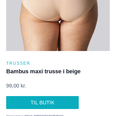
TRUSSER
Bambus maxi trusse i beige
99,00
kr.
TIL BUTIK
Varenummer (SKU):
8385555932668509194