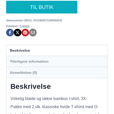
oprindelige
aktuelle
TIL BUTIK
pris
pris
var:
er:
Varenummer (SKU):
8721902571199282632
Kategori:
T-shirts
358,00 kr..
299,00 kr..
Beskrivelse
Yderligere information
Anmeldelser (0)
Beskrivelse
Virkelig bløde og lækre bambus t-shirt, 3X-
Pakke med 2 stk. klassiske hvide T-shirst med O-