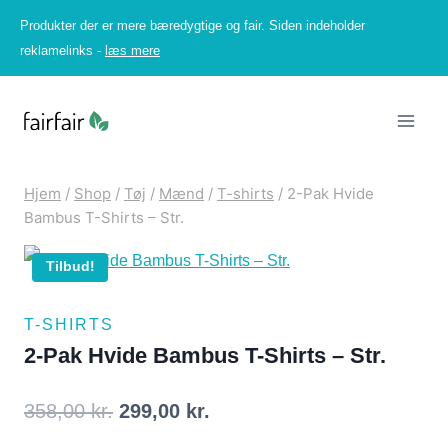
Fortsæt
Produkter der er mere bæredygtige og fair. Siden indeholder
til
reklamelinks -
læs mere
indhold
Hjem
/
Shop
/
Tøj
/
Mænd
/
T-shirts
/
2-Pak Hvide
Bambus T-Shirts – Str.
Tilbud!
T-SHIRTS
2-Pak Hvide Bambus T-Shirts – Str.
Den
Den
358,00
kr.
299,00
kr.