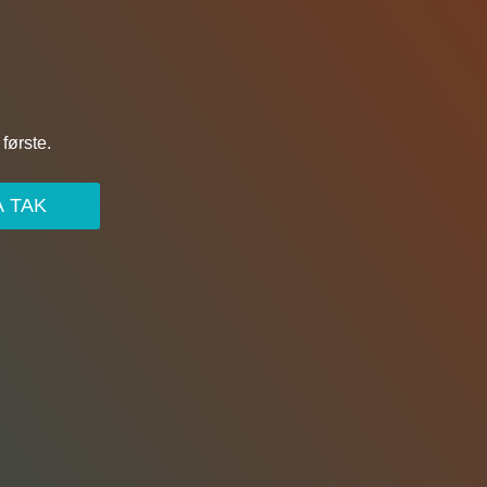
første.
A TAK