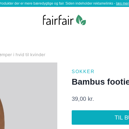
rodukter der er mere bæredygtige og fair. Siden indeholder reklamelinks -
læs mer
mper i hvid til kvinder
SOKKER
Bambus footies
39,00
kr.
TIL 