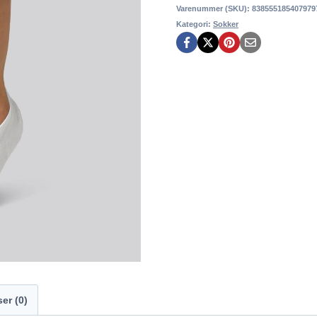
Varenummer (SKU):
838555185407979
Kategori:
Sokker
er (0)