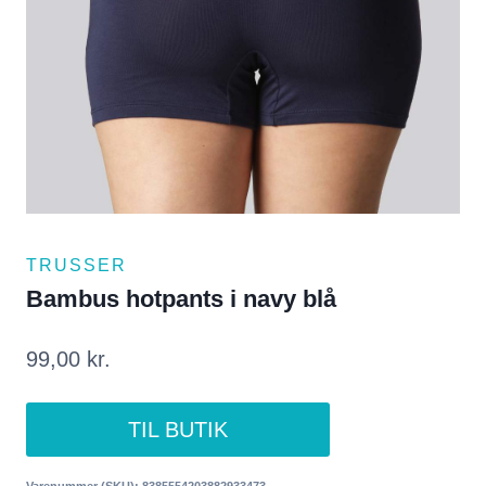
TRUSSER
Bambus hotpants i navy blå
99,00
kr.
TIL BUTIK
Varenummer (SKU):
8385554203882933473