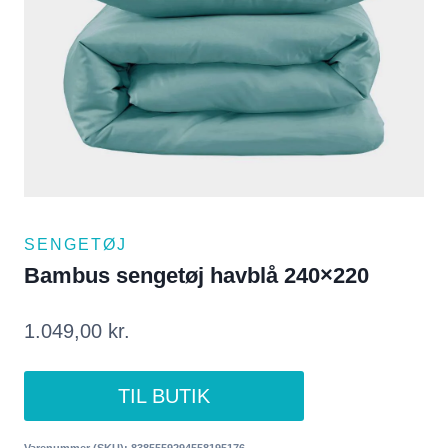
SENGETØJ
Bambus sengetøj havblå 240×220
1.049,00
kr.
TIL BUTIK
Varenummer (SKU):
8385559294558195176