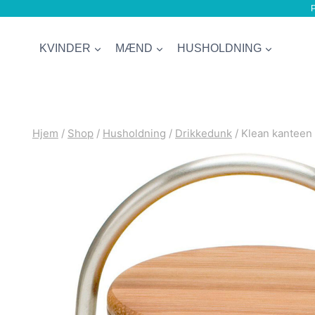
P
Fortsæt
til
KVINDER
MÆND
HUSHOLDNING
indhold
Hjem
/
Shop
/
Husholdning
/
Drikkedunk
/
Klean kanteen