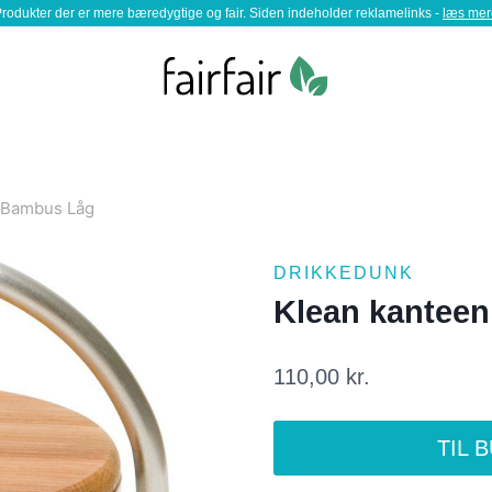
rodukter der er mere bæredygtige og fair. Siden indeholder reklamelinks -
læs mer
 Bambus Låg
DRIKKEDUNK
Klean kantee
110,00
kr.
TIL 