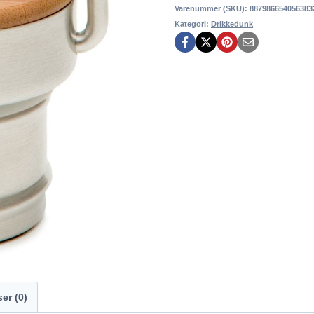
Varenummer (SKU):
887986654056383
Kategori:
Drikkedunk
er (0)