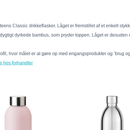
 Classic drikkeflasker. Låget er fremstillet af et enkelt stykke r
edygtigt dyrkede bambus, som pryder toppen. Låget er desuden d
fil, hvor målet er at gøre op med engangsprodukter og ’brug og 
e hos forhandler