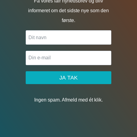
Få vores fair nyhedsbrev og bliv
informeret om det sidste nye som den
første.
JA TAK
Ingen spam. Afmeld med ét klik.