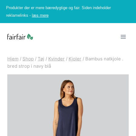
Fortsæt
Produkter der er mere bæredygtige og fair. Siden indeholder
til
reklamelinks -
læs mere
indhold
Hjem
/
Shop
/
Tøj
/
Kvinder
/
Kjoler
/
Bambus natkjole .
bred strop i navy blå