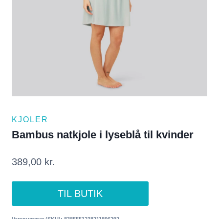
KJOLER
Bambus natkjole i lyseblå til kvinder
389,00
kr.
TIL BUTIK
Varenummer (SKU):
8385551238211896292