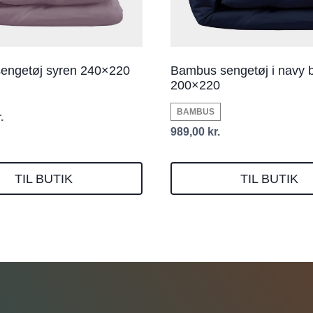
engetøj syren 240×220
Bambus sengetøj i navy b
200×220
BAMBUS
.
989,00
kr.
TIL BUTIK
TIL BUTIK