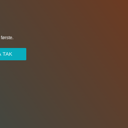
første.
A TAK