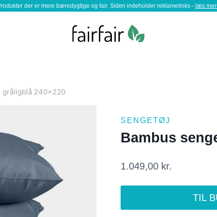
rodukter der er mere bæredygtige og fair. Siden indeholder reklamelinks -
læs mer
 gråligblå 240×220
SENGETØJ
Bambus senget
1.049,00
kr.
TIL 