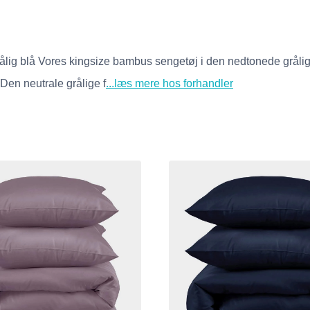
g blå Vores kingsize bambus sengetøj i den nedtonede grålige bl
 Den neutrale grålige f
...læs mere hos forhandler