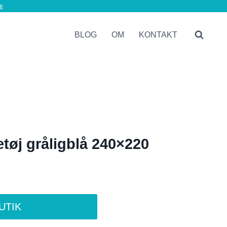
e
BLOG
OM
KONTAKT
øj gråligblå 240×220
BUTIK