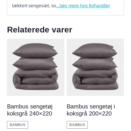
lækkert sengesæt, so
...læs mere hos forhandler
Relaterede varer
Bambus sengetøj
Bambus sengetøj i
koksgrå 240×220
koksgrå 200×220
BAMBUS
BAMBUS