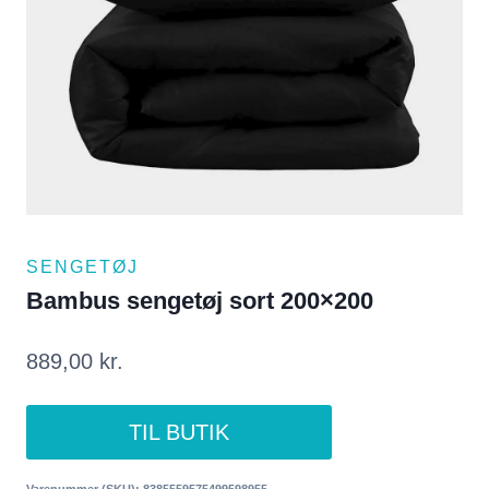
SENGETØJ
Bambus sengetøj sort 200×200
889,00
kr.
TIL BUTIK
Varenummer (SKU):
8385559575499598955