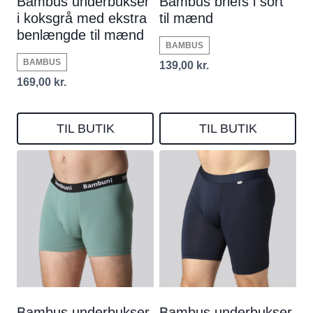
Bambus underbukser
Bambus briefs i sort
i koksgrå med ekstra
til mænd
benlængde til mænd
BAMBUS
BAMBUS
139,00
kr.
169,00
kr.
TIL BUTIK
TIL BUTIK
Bambus underbukser
Bambus underbukser