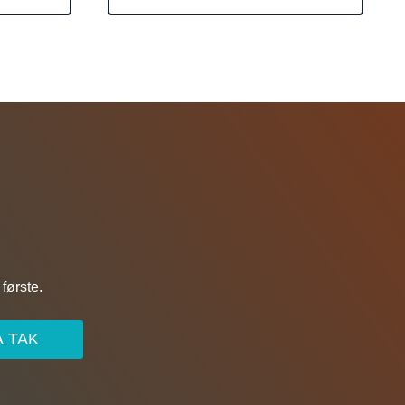
første.
A TAK