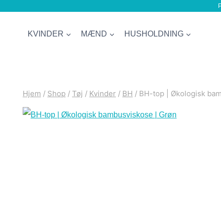
P
Fortsæt
til
KVINDER
MÆND
HUSHOLDNING
indhold
Hjem
/
Shop
/
Tøj
/
Kvinder
/
BH
/
BH-top | Økologisk ba