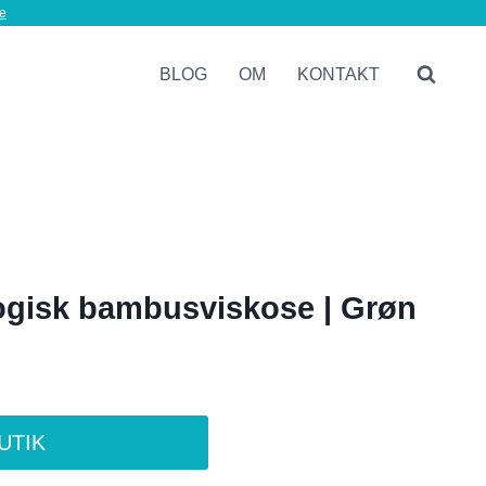
e
BLOG
OM
KONTAKT
ogisk bambusviskose | Grøn
BUTIK