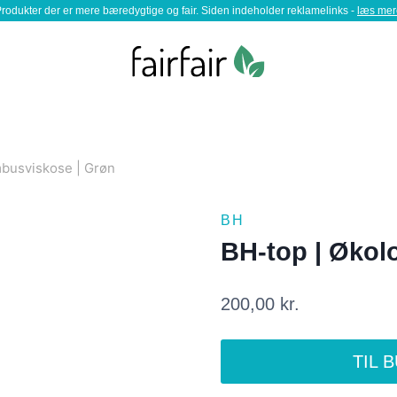
rodukter der er mere bæredygtige og fair. Siden indeholder reklamelinks -
læs mer
mbusviskose | Grøn
BH
BH-top | Økol
200,00
kr.
TIL 