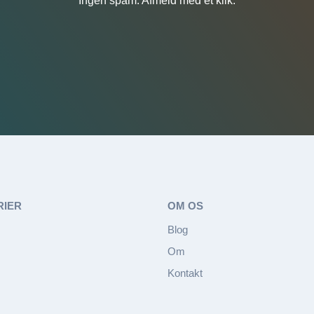
Ingen spam. Afmeld med ét klik.
RIER
OM OS
Blog
Om
Kontakt