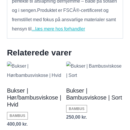
perfekte til afslapning derhjemme – både på sofaen
og i sengen.Produktet er FSCÂ®-certificeret og
fremstillet med fokus på ansvarlige materialer samt
hensyn til
...læs mere hos forhandler
Relaterede varer
Bukser |
Bukser |
Hør/bambusviskose |
Bambusviskose | Sort
Hvid
BAMBUS
BAMBUS
250,00
kr.
400,00
kr.