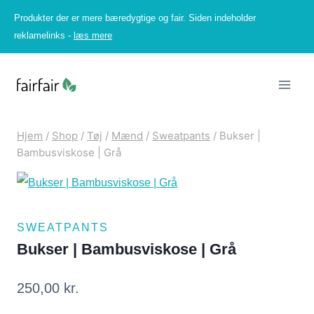
Fortsæt
Produkter der er mere bæredygtige og fair. Siden indeholder
til
reklamelinks -
læs mere
indhold
Hjem
/
Shop
/
Tøj
/
Mænd
/
Sweatpants
/
Bukser |
Bambusviskose | Grå
SWEATPANTS
Bukser | Bambusviskose | Grå
250,00
kr.