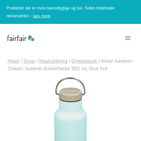
Fortsæt
Produkter der er mere bæredygtige og fair. Siden indeholder
til
reklamelinks -
læs mere
indhold
Hjem
/
Shop
/
Husholdning
/
Drikkedunk
/
Klean kanteen
Classic isoleret drikkeflaske 592 ml, blue tint