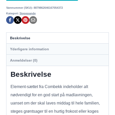
var:
er:
Varenummer (SKU):
8879862646167054372
Kategori:
Stegepande
1.109,00 kr..
809,00 kr..
Beskrivelse
Yderligere information
Anmeldelser (0)
Beskrivelse
Element-sættet fra Combekk indeholder alt
nødvendigt for en god start på madlavningen,
uanset om der skal laves middag til hele familien,
steges grøntsager til en hurtig frokost eller koges