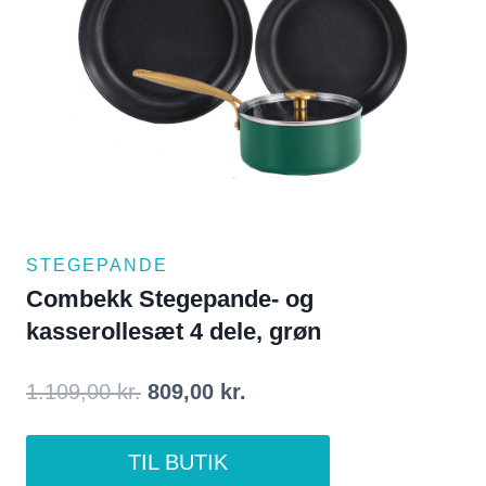
STEGEPANDE
Combekk Stegepande- og
kasserollesæt 4 dele, grøn
Den
Den
1.109,00
kr.
809,00
kr.
oprindelige
aktuelle
TIL BUTIK
pris
pris