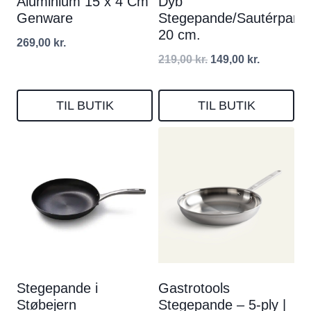
Aluminium 15 x 4 Cm
Dyb
Genware
Stegepande/Sautérpand
20 cm.
269,00
kr.
Den
Den
219,00
kr.
149,00
kr.
oprindelige
aktuelle
pris
pris
TIL BUTIK
TIL BUTIK
var:
er:
219,00 kr..
149,00 kr..
Stegepande i
Gastrotools
Støbejern
Stegepande – 5-ply |