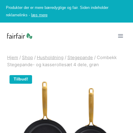
Fortsæt
Produkter der er mere bæredygtige og fair. Siden indeholder
til
reklamelinks -
læs mere
indhold
Hjem
/
Shop
/
Husholdning
/
Stegepande
/
Combekk
Stegepande- og kasserollesæt 4 dele, grøn
Tilbud!