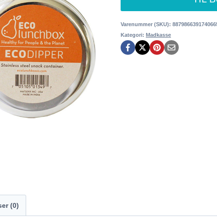
Varenummer (SKU):
887986639174066
Kategori:
Madkasse
er (0)