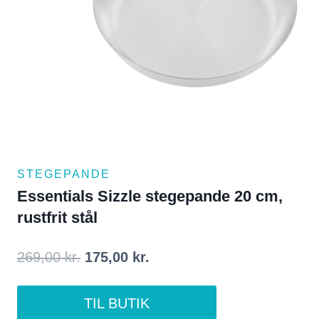
STEGEPANDE
Essentials Sizzle stegepande 20 cm,
rustfrit stål
Den
Den
269,00
kr.
175,00
kr.
oprindelige
aktuelle
TIL BUTIK
pris
pris