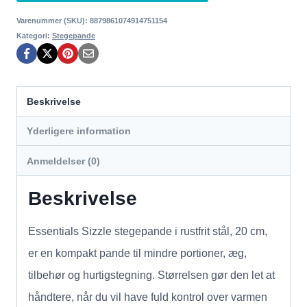
var:
er:
Varenummer (SKU):
8879861074914751154
Kategori:
Stegepande
269,00 kr..
175,00 kr..
Beskrivelse
Yderligere information
Anmeldelser (0)
Beskrivelse
Essentials Sizzle stegepande i rustfrit stål, 20 cm,
er en kompakt pande til mindre portioner, æg,
tilbehør og hurtigstegning. Størrelsen gør den let at
håndtere, når du vil have fuld kontrol over varmen