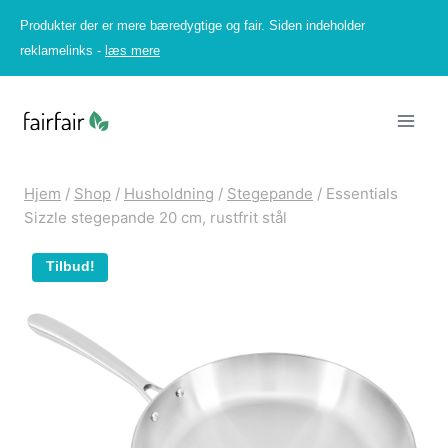
Fortsæt
Produkter der er mere bæredygtige og fair. Siden indeholder
til
reklamelinks -
læs mere
indhold
Hjem
/
Shop
/
Husholdning
/
Stegepande
/
Essentials
Sizzle stegepande 20 cm, rustfrit stål
Tilbud!