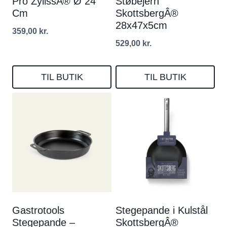
Pro ZylissÂ® Ø 24
Støbejern
Cm
SkottsbergÂ®
28x47x5cm
359,00
kr.
529,00
kr.
TIL BUTIK
TIL BUTIK
Gastrotools
Stegepande i Kulstål
Stegepande –
SkottsbergÂ®