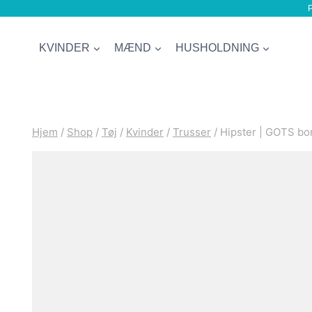
P
Fortsæt
til
KVINDER
MÆND
HUSHOLDNING
indhold
Hjem
/
Shop
/
Tøj
/
Kvinder
/
Trusser
/
Hipster | GOTS bo