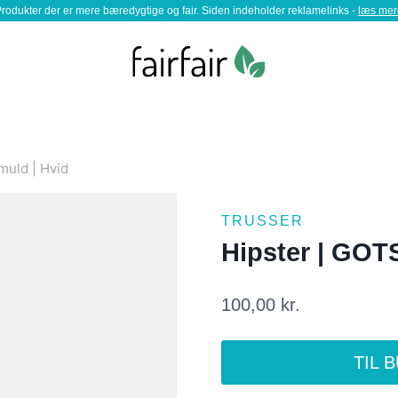
rodukter der er mere bæredygtige og fair. Siden indeholder reklamelinks -
læs mer
muld | Hvid
TRUSSER
Hipster | GOT
100,00
kr.
TIL 