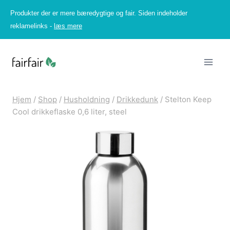
Fortsæt
Produkter der er mere bæredygtige og fair. Siden indeholder
til
reklamelinks -
læs mere
indhold
Hjem
/
Shop
/
Husholdning
/
Drikkedunk
/
Stelton Keep
Cool drikkeflaske 0,6 liter, steel