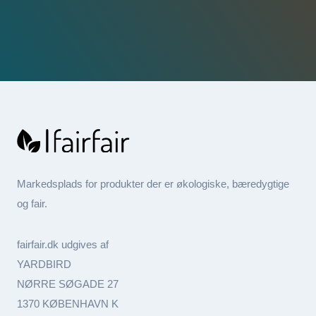
Markedsplads for produkter der er økologiske, bæredygtige
og fair.
fairfair.dk udgives af
YARDBIRD
NØRRE SØGADE 27
1370 KØBENHAVN K