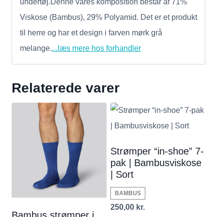
undertøj.Denne vares komposition består af 71%
Viskose (Bambus), 29% Polyamid. Det er et produkt
til herre og har et design i farven mørk grå
melange.
...læs mere hos forhandler
Relaterede varer
Strømper “in-shoe” 7-
pak | Bambusviskose
| Sort
BAMBUS
250,00
kr.
Bambus strømper i