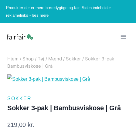
Fortsæt
Produkter der er mere bæredygtige og fair. Siden indeholder
til
reklamelinks -
læs mere
indhold
Hjem
/
Shop
/
Tøj
/
Mænd
/
Sokker
/
Sokker 3-pak |
Bambusviskose | Grå
SOKKER
Sokker 3-pak | Bambusviskose | Grå
219,00
kr.