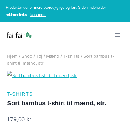
Fortsæt
Produkter der er mere bæredygtige og fair. Siden indeholder
til
reklamelinks -
læs mere
indhold
Hjem
/
Shop
/
Tøj
/
Mænd
/
T-shirts
/
Sort bambus t-
shirt til mænd, str.
T-SHIRTS
Sort bambus t-shirt til mænd, str.
179,00
kr.