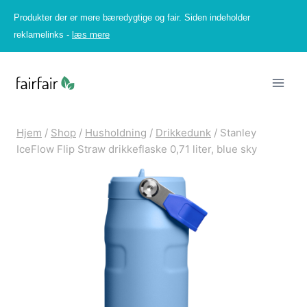
Fortsæt
Produkter der er mere bæredygtige og fair. Siden indeholder
til
reklamelinks -
læs mere
indhold
Hjem
/
Shop
/
Husholdning
/
Drikkedunk
/
Stanley
IceFlow Flip Straw drikkeflaske 0,71 liter, blue sky