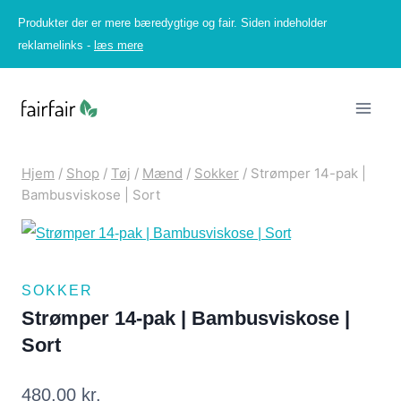
Fortsæt
Produkter der er mere bæredygtige og fair. Siden indeholder
til
reklamelinks -
læs mere
indhold
Hjem
/
Shop
/
Tøj
/
Mænd
/
Sokker
/
Strømper 14-pak |
Bambusviskose | Sort
SOKKER
Strømper 14-pak | Bambusviskose |
Sort
480,00
kr.