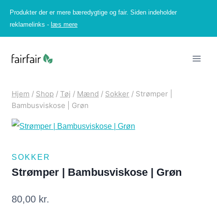
Fortsæt
Produkter der er mere bæredygtige og fair. Siden indeholder
til
reklamelinks -
læs mere
indhold
Hjem
/
Shop
/
Tøj
/
Mænd
/
Sokker
/
Strømper |
Bambusviskose | Grøn
SOKKER
Strømper | Bambusviskose | Grøn
80,00
kr.