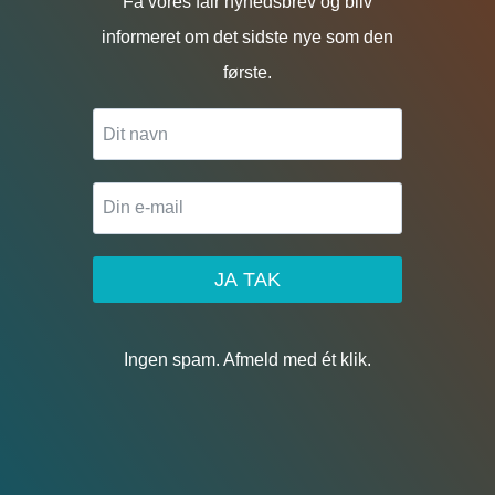
Få vores fair nyhedsbrev og bliv
informeret om det sidste nye som den
første.
JA TAK
Ingen spam. Afmeld med ét klik.