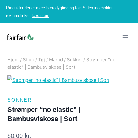
Fortsæt
Produkter der er mere bæredygtige og fair. Siden indeholder
til
reklamelinks -
læs mere
indhold
Hjem
/
Shop
/
Tøj
/
Mænd
/
Sokker
/
Strømper “no
elastic” | Bambusviskose | Sort
SOKKER
Strømper “no elastic” |
Bambusviskose | Sort
80,00
kr.