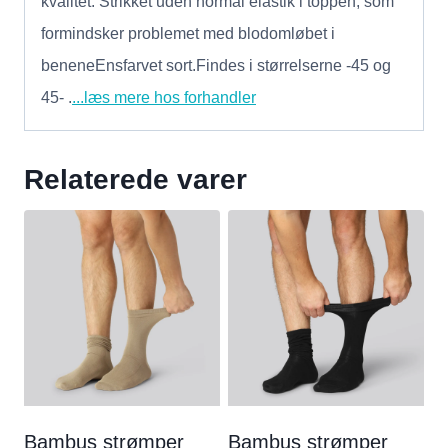
kvalitet. Strikket uden normal elastik i toppen, som
formindsker problemet med blodomløbet i
beneneEnsfarvet sort.Findes i størrelserne -45 og
45- .
...læs mere hos forhandler
Relaterede varer
Bambus strømper
Bambus strømper