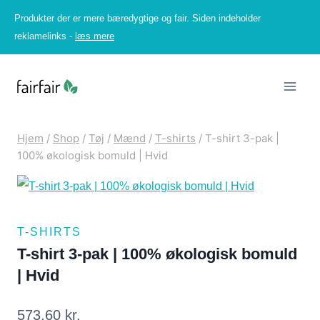
Fortsæt
Produkter der er mere bæredygtige og fair. Siden indeholder
til
reklamelinks -
læs mere
indhold
Hjem
/
Shop
/
Tøj
/
Mænd
/
T-shirts
/
T-shirt 3-pak |
100% økologisk bomuld | Hvid
T-SHIRTS
T-shirt 3-pak | 100% økologisk bomuld
| Hvid
573,60
kr.