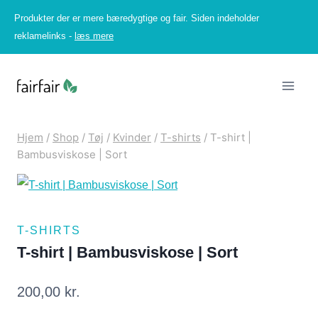
Fortsæt
Produkter der er mere bæredygtige og fair. Siden indeholder
til
reklamelinks -
læs mere
indhold
Hjem
/
Shop
/
Tøj
/
Kvinder
/
T-shirts
/
T-shirt |
Bambusviskose | Sort
T-SHIRTS
T-shirt | Bambusviskose | Sort
200,00
kr.