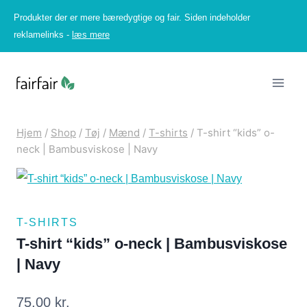
Fortsæt
Produkter der er mere bæredygtige og fair. Siden indeholder
til
reklamelinks -
læs mere
indhold
Hjem
/
Shop
/
Tøj
/
Mænd
/
T-shirts
/
T-shirt “kids” o-
neck | Bambusviskose | Navy
T-SHIRTS
T-shirt “kids” o-neck | Bambusviskose
| Navy
75,00
kr.