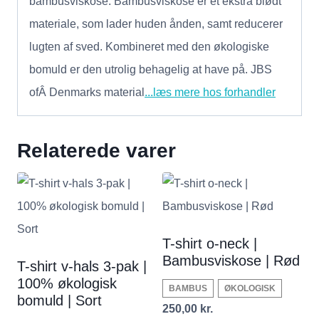
bambusviskose. Bambusviskose er et ekstra blødt
materiale, som lader huden ånden, samt reducerer
lugten af sved. Kombineret med den økologiske
bomuld er den utrolig behagelig at have på. JBS
ofÂ Denmarks material
...læs mere hos forhandler
Relaterede varer
T-shirt o-neck |
Bambusviskose | Rød
T-shirt v-hals 3-pak |
100% økologisk
BAMBUS
ØKOLOGISK
bomuld | Sort
250,00
kr.