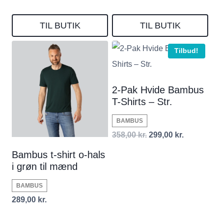
TIL BUTIK
TIL BUTIK
Tilbud!
2-Pak Hvide Bambus
T-Shirts – Str.
BAMBUS
Den
Den
358,00
kr.
299,00
kr.
oprindelige
aktuelle
Bambus t-shirt o-hals
i grøn til mænd
pris
pris
var:
er:
BAMBUS
358,00 kr..
299,00 kr..
289,00
kr.