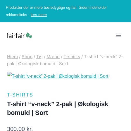
Fortsæt
Produkter der er mere bæredygtige og fair. Siden indeholder
til
reklamelinks -
læs mere
indhold
Hjem
/
Shop
/
Tøj
/
Mænd
/
T-shirts
/
T-shirt “v-neck” 2-
pak | Økologisk bomuld | Sort
T-SHIRTS
T-shirt “v-neck” 2-pak | Økologisk
bomuld | Sort
300,00
kr.