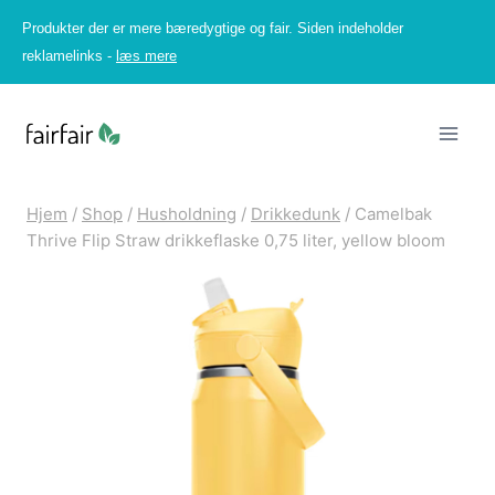
Fortsæt
Produkter der er mere bæredygtige og fair. Siden indeholder
til
reklamelinks -
læs mere
indhold
Hjem
/
Shop
/
Husholdning
/
Drikkedunk
/
Camelbak
Thrive Flip Straw drikkeflaske 0,75 liter, yellow bloom