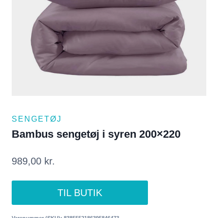
SENGETØJ
Bambus sengetøj i syren 200×220
989,00
kr.
TIL BUTIK
Varenummer (SKU):
8385552186395846473