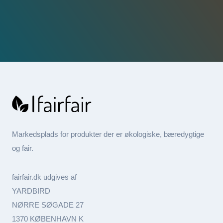
Markedsplads for produkter der er økologiske, bæredygtige
og fair.
fairfair.dk udgives af
YARDBIRD
NØRRE SØGADE 27
1370 KØBENHAVN K