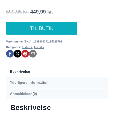
Den
Den
599,95
kr.
449,99
kr.
oprindelige
aktuelle
TIL BUTIK
pris
pris
var:
er:
Varenummer (SKU):
1299968341195028791
Kategorier:
T-shirts
,
T-shirts
599,95 kr..
449,99 kr..
Beskrivelse
Yderligere information
Anmeldelser (0)
Beskrivelse