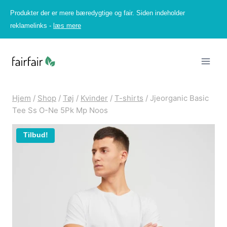
Fortsæt
Produkter der er mere bæredygtige og fair. Siden indeholder
til
reklamelinks -
læs mere
indhold
Hjem
/
Shop
/
Tøj
/
Kvinder
/
T-shirts
/
Jjeorganic Basic
Tee Ss O-Ne 5Pk Mp Noos
Tilbud!