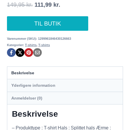
Den
Den
149,95
kr.
111,99
kr.
oprindelige
aktuelle
TIL BUTIK
pris
pris
var:
er:
Varenummer (SKU):
1299961846430126663
Kategorier:
T-shirts
,
T-shirts
149,95 kr..
111,99 kr..
Beskrivelse
Yderligere information
Anmeldelser (0)
Beskrivelse
– Produkttype : T-shirt Hals : Splittet hals Ærme :