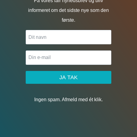
Få vores fair nyhedsbrev og bliv
informeret om det sidste nye som den
første.
JA TAK
Ingen spam. Afmeld med ét klik.