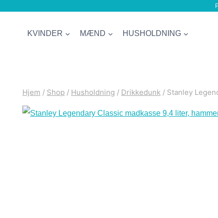
P
Fortsæt
til
KVINDER
MÆND
HUSHOLDNING
indhold
Hjem
/
Shop
/
Husholdning
/
Drikkedunk
/
Stanley Legend