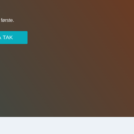
første.
A TAK