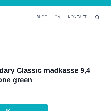
e
BLOG
OM
KONTAKT
dary Classic madkasse 9,4
tone green
BUTIK