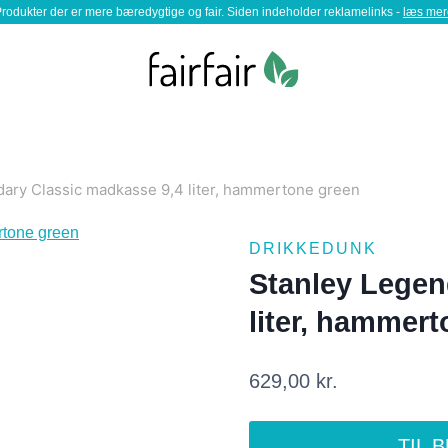
rodukter der er mere bæredygtige og fair. Siden indeholder reklamelinks -
læs mer
ary Classic madkasse 9,4 liter, hammertone green
DRIKKEDUNK
Stanley Legen
liter, hammer
629,00
kr.
TIL 