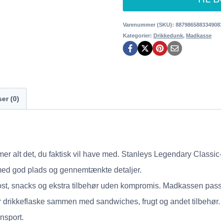
Varenummer (SKU):
887986588334908
Kategorier:
Drikkedunk
,
Madkasse
er (0)
mer alt det, du faktisk vil have med. Stanleys Legendary Class
 med god plads og gennemtænkte detaljer.
frokost, snacks og ekstra tilbehør uden kompromis. Madkassen pa
 drikkeflaske sammen med sandwiches, frugt og andet tilbehør. 
nsport.