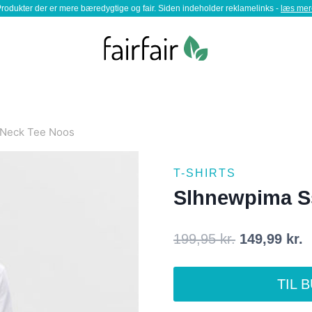
rodukter der er mere bæredygtige og fair. Siden indeholder reklamelinks -
læs mer
-Neck Tee Noos
T-SHIRTS
Slhnewpima S
Den
D
199,95
kr.
149,99
kr.
oprindelige
a
TIL 
pris
p