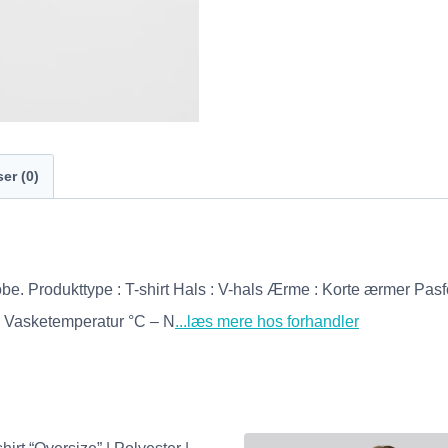
er (0)
robe. Produkttype : T-shirt Hals : V-hals Ærme : Korte ærmer Pa
l Vasketemperatur °C – N
...læs mere hos forhandler