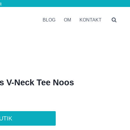
oprindelige
aktuelle
e
pris
pris
BLOG
OM
KONTAKT
var:
er:
199,95 kr..
149,99 kr..
s V-Neck Tee Noos
en
ktuelle
BUTIK
ris