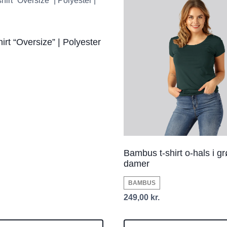
irt “Oversize” | Polyester
Bambus t-shirt o-hals i grø
damer
BAMBUS
249,00
kr.