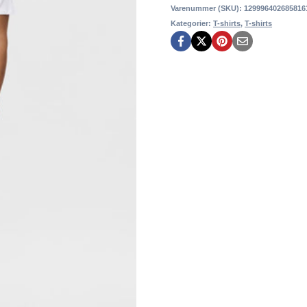
var:
e
Varenummer (SKU):
129996402685816
Kategorier:
T-shirts
,
T-shirts
199,95 kr..
1