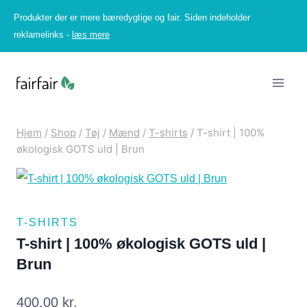
Fortsæt
Produkter der er mere bæredygtige og fair. Siden indeholder
til
reklamelinks -
læs mere
indhold
Hjem
/
Shop
/
Tøj
/
Mænd
/
T-shirts
/
T-shirt | 100%
økologisk GOTS uld | Brun
T-SHIRTS
T-shirt | 100% økologisk GOTS uld |
Brun
400,00
kr.