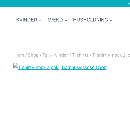
P
Fortsæt
til
KVINDER
MÆND
HUSHOLDNING
indhold
Hjem
/
Shop
/
Tøj
/
Kvinder
/
T-shirts
/
T-shirt v-neck 2-