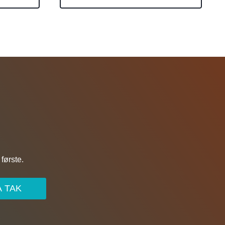
første.
A TAK