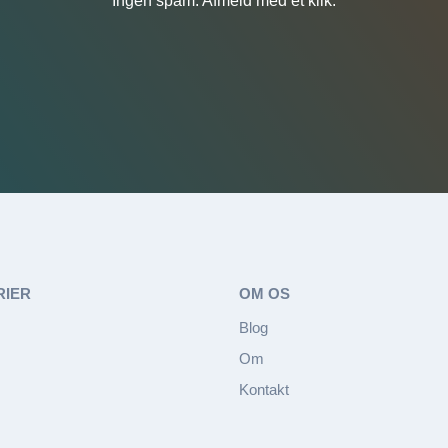
Ingen spam. Afmeld med ét klik.
RIER
OM OS
Blog
Om
Kontakt