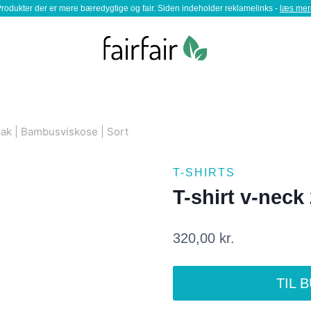
rodukter der er mere bæredygtige og fair. Siden indeholder reklamelinks -
læs mer
pak | Bambusviskose | Sort
T-SHIRTS
T-shirt v-neck
320,00
kr.
TIL 